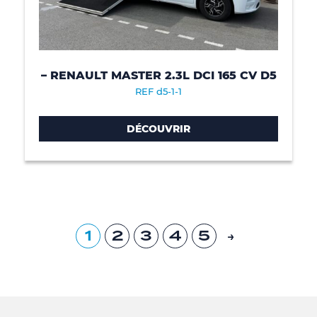
– RENAULT MASTER 2.3L DCI 165 CV D5
REF d5-1-1
DÉCOUVRIR
1
2
3
4
5
→