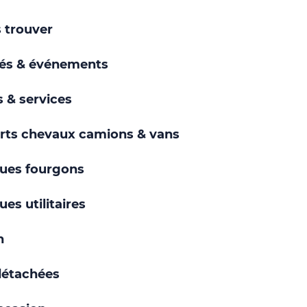
 trouver
tés & événements
 & services
rts chevaux camions & vans
ues fourgons
es utilitaires
n
détachées