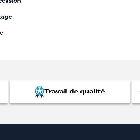
ccasion
kage
e
Travail de qualité