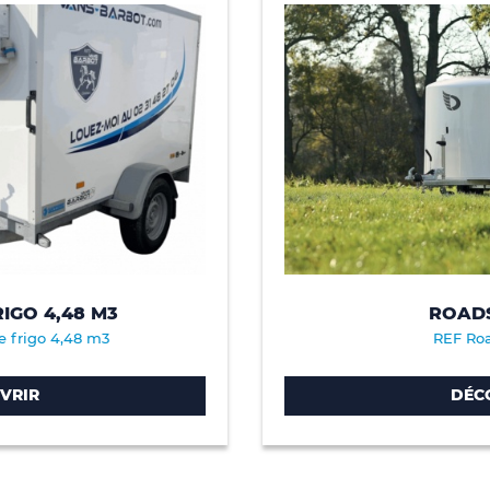
IGO 4,48 M3
ROADS
 frigo 4,48 m3
REF Roa
VRIR
DÉC