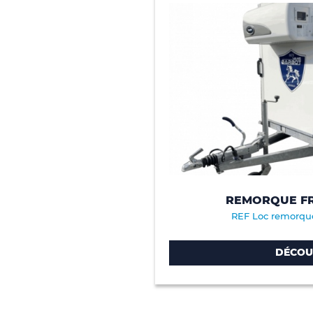
REMORQUE FR
REF Loc remorque
DÉCOU