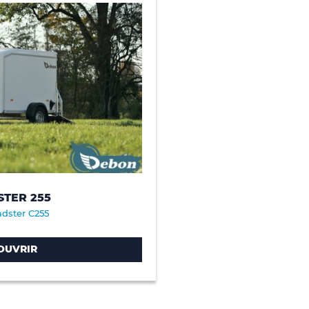
TER 255
dster C255
OUVRIR