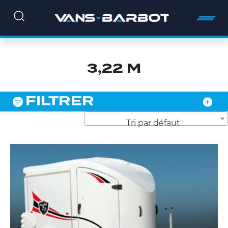
3,22 M
FILTRER
Tri par défaut