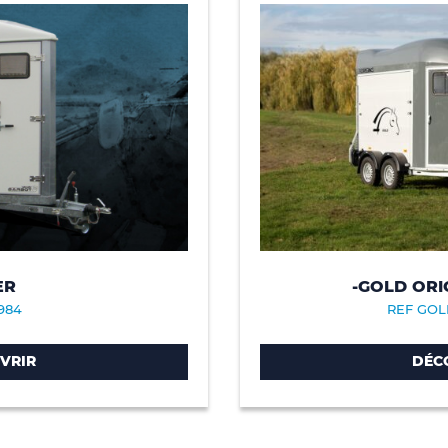
ER
-GOLD ORI
984
REF GOLD
VRIR
DÉC