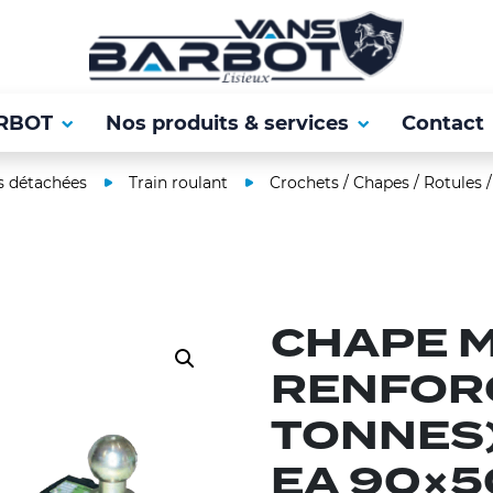
RBOT
Nos produits & services
Contact
s détachées
Train roulant
Crochets / Chapes / Rotules /
CHAPE M
RENFORC
TONNES)
EA 90×5