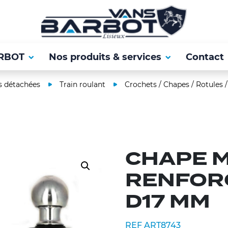
RBOT
Nos produits & services
Contact
s détachées
Train roulant
Crochets / Chapes / Rotules /
CHAPE M
RENFOR
D17 MM
REF ART8743