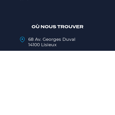
OÙ NOUS TROUVER
68 Av. Georges Duval
14100 Lisieux
02 31 48 27 00
Lundi
9h00 - 12h00 / 13h30 - 18h00
Mardi au Vendredi
8h00 - 12h00 / 13h30 - 18h00
Samedi
matin 9h00 - 12h00
CONTACT