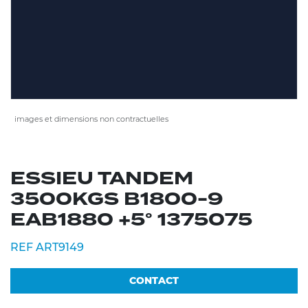
images et dimensions non contractuelles
ESSIEU TANDEM
3500KGS B1800-9
EAB1880 +5° 1375075
REF ART9149
CONTACT