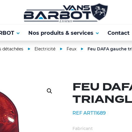
RBOT
Nos produits & services
Contact
s détachées
Electricité
Feux
Feu DAFA gauche tri
FEU DAF
TRIANGLE
REF ART11689
Fabricant