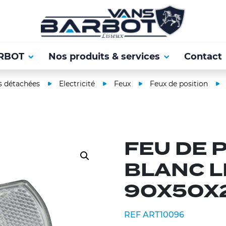
RBOT
Nos produits & services
Contact
s détachées
Electricité
Feux
Feux de position
FEU DE 
BLANC L
90X50X
REF ART10096