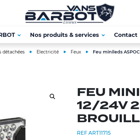
RBOT
Nos produits & services
Contact
s détachées
Electricité
Feux
Feu minileds ASPOCK 1
FEU MIN
12/24V 
BROUILL
REF ART11715