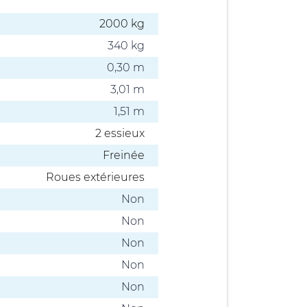
2000 kg
340 kg
0,30 m
3,01 m
1,51 m
2 essieux
Freinée
Roues extérieures
Non
Non
Non
Non
Non