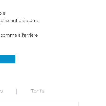
ble
iplex antidérapant
t comme à l'arrière
es
Tarifs