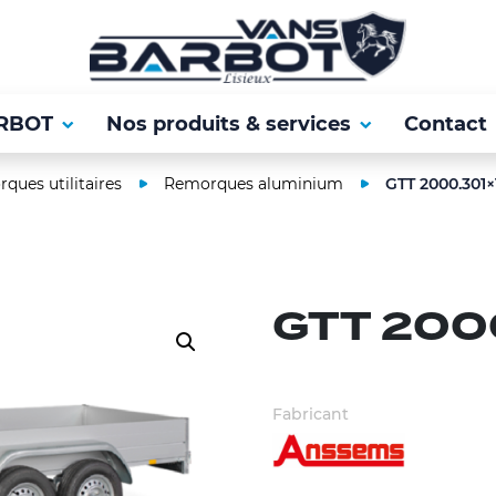
RBOT
Nos produits & services
Contact
ques utilitaires
Remorques aluminium
GTT 2000.301×
GTT 200
Fabricant