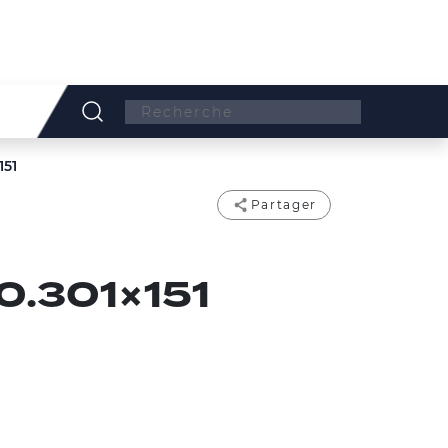
Search:
151
Partager
0.301×151