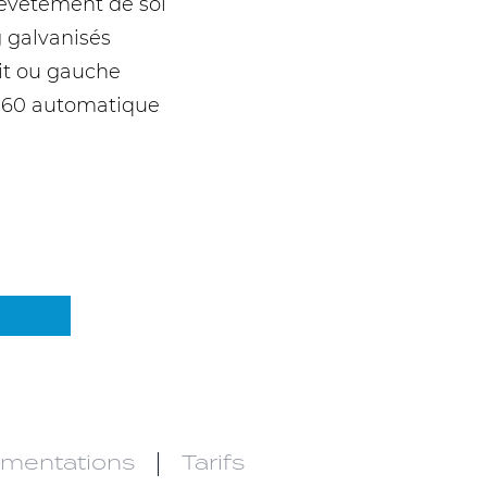
evêtement de sol
 galvanisés
oit ou gauche
 60 automatique
mentations
Tarifs