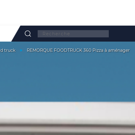
Search:
d truck
REMORQUE FOODTRUCK 360 Pizza à aménager