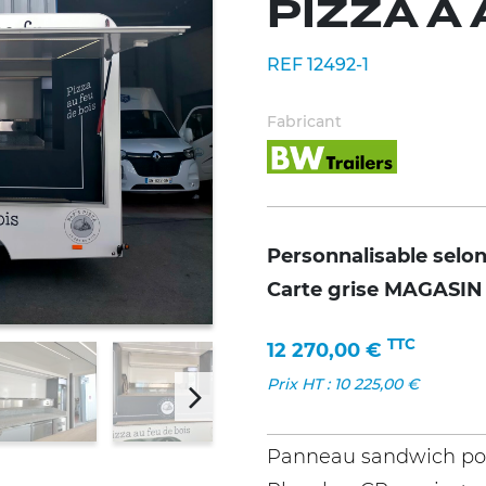
PIZZA À
REF 12492-1
Fabricant
Personnalisable selo
Carte grise MAGASIN
TTC
12 270,00
€
Prix HT :
10 225,00
€
Panneau sandwich po