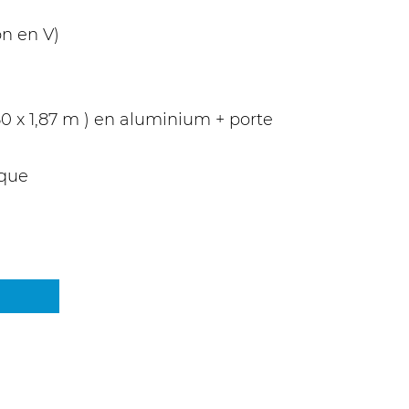
on en V)
,80 x 1,87 m ) en aluminium + porte
ique