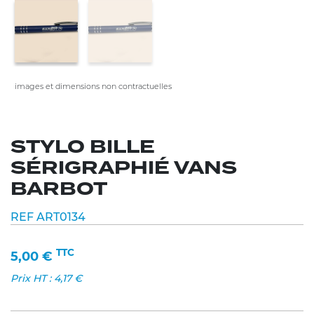
images et dimensions non contractuelles
STYLO BILLE
SÉRIGRAPHIÉ VANS
BARBOT
REF ART0134
TTC
5,00
€
Prix HT :
4,17
€