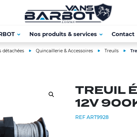
RBOT
Nos produits & services
Contact
s détachées
Quincaillerie & Accessoires
Treuils
Tr
TREUIL 
12V 900
REF ART9928