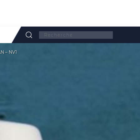
Search:
N – NV1