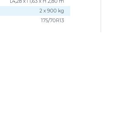
L4,28 x l 1,63 x H 2,80 m
2 x 900 kg
175/70R13
Conseil &
accompagnement