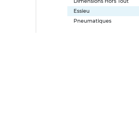
Dimensions Hors Tout
Essieu
Pneumatiques
50 ans d'expérience