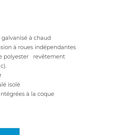
galvanisé à chaud
nsion à roues indépendantes
e polyester revêtement
c).
r
lé isolé
intégrées à la coque