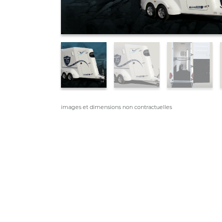
images et dimensions non contractuelles