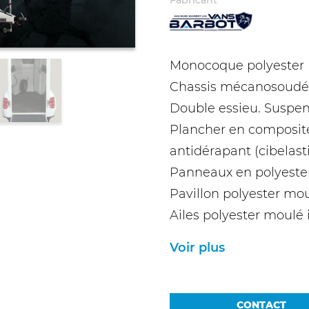
Fabricant
Monocoque polyester
Chassis mécanosoudé 
Double essieu. Suspe
Plancher en composit
antidérapant (cibelasti
Panneaux en polyeste
Pavillon polyester mou
Ailes polyester moulé 
Voir plus
CONTACT