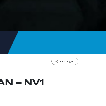
Partager
N – NV1