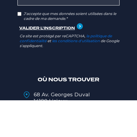
J'accepte que mes données soient utilisées dans le
cadre de ma demande.*
Ce site est protégé par reCAPTCHA,
la politique de
confidentialité
et
les conditions d'utilisation
de Google
s'appliquent.
OÙ NOUS TROUVER
68 Av. Georges Duval
14100 Lisieux
02 31 48 27 00
Lundi
9h00 - 12h00 / 13h30 - 18h00
Mardi au Vendredi