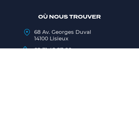
OÙ NOUS TROUVER
68 Av. Georges Duval
14100 Lisieux
02 31 48 27 00
Lundi
9h00 - 12h00 / 13h30 - 18h00
Mardi au Vendredi
8h00 - 12h00 / 13h30 - 18h00
Samedi
matin 9h00 - 12h00
CONTACT