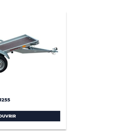
J255
OUVRIR