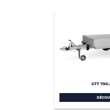
GTT 750.
DÉCOU