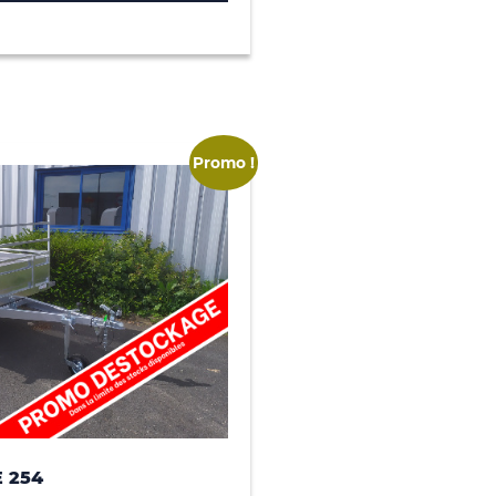
Promo !
 254