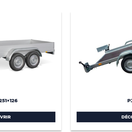
251×126
P
VRIR
DÉC