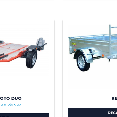
MOTO DUO
RE
au moto duo
DÉC