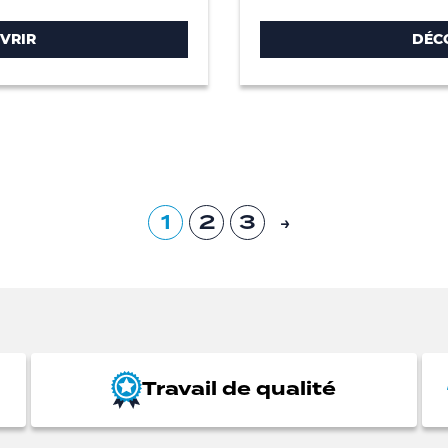
VRIR
DÉC
1
2
3
→
Travail de qualité