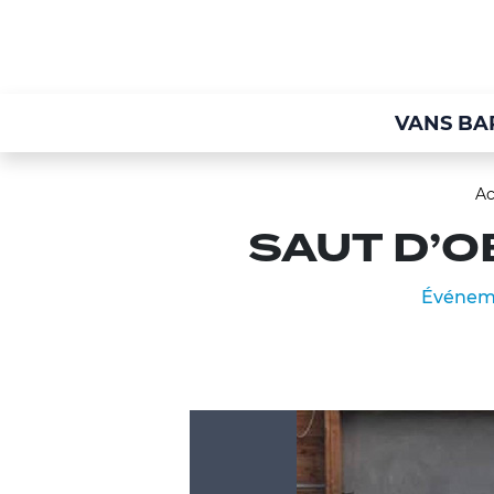
VANS BA
Ac
SAUT D’
Événeme