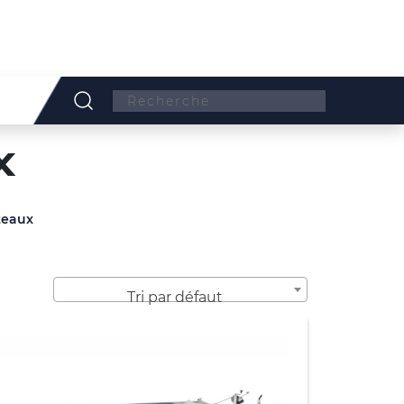
Search:
X
teaux
Tri par défaut