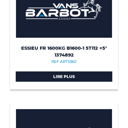
ESSIEU FR 1600KG B1600-1 5T112 +5°
1374892
REF ART5360
LIRE PLUS