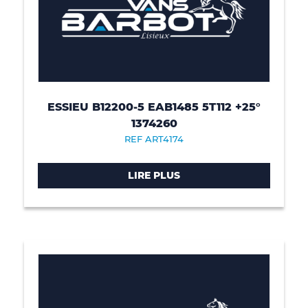
ESSIEU B12200-5 EAB1485 5T112 +25°
1374260
REF ART4174
LIRE PLUS