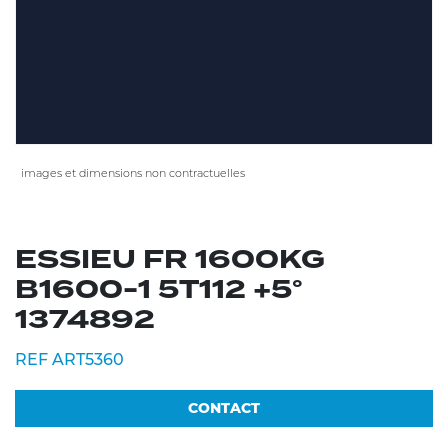
images et dimensions non contractuelles
ESSIEU FR 1600KG
B1600-1 5T112 +5°
1374892
REF ART5360
CONTACT