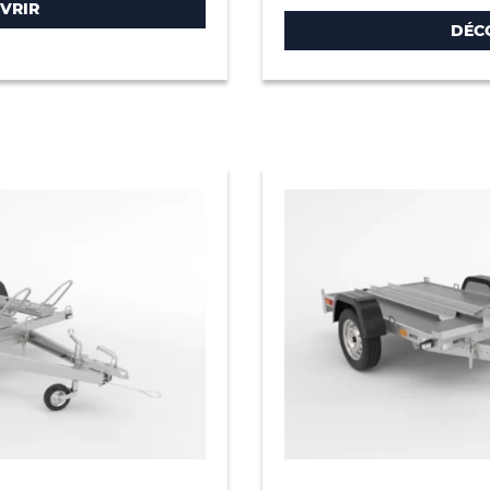
VRIR
DÉC