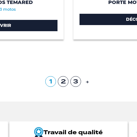
OS TEMARED
PORTE MO
 3 motos
DÉC
VRIR
1
2
3
→
Travail de qualité