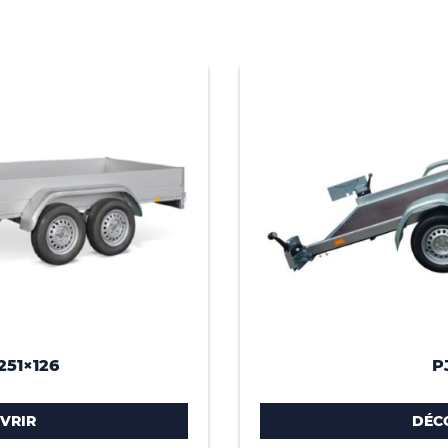
251×126
P
VRIR
DÉC