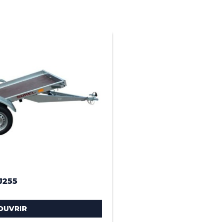
J255
OUVRIR