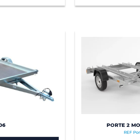
06
PORTE 2 M
REF Por