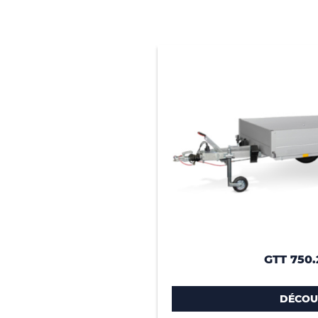
GTT 750.
DÉCOU