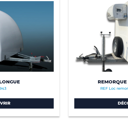
 LONGUE
REMORQUE F
943
REF Loc remor
VRIR
DÉC