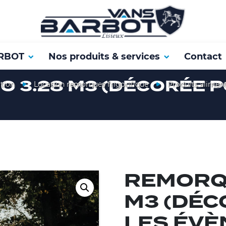
RBOT
Nos produits & services
Contact
 3.28 M3 (DÉCORÉE P
tion
Location remorques frigorifique
Produits aliment
REMORQU
M3 (DÉC
LES ÉV