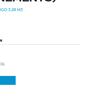
GO 3.28 M3
N
 06)