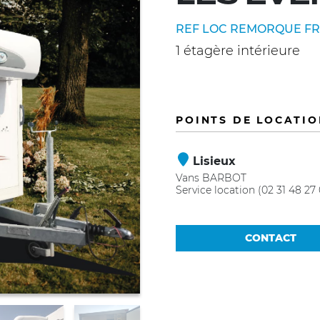
REF LOC REMORQUE FRI
1 étagère intérieure
POINTS DE LOCATIO
Lisieux
Vans BARBOT
Service location (02 31 48 27
CONTACT