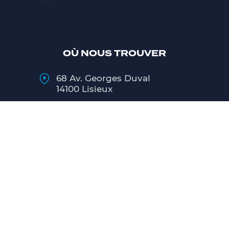
OÙ NOUS TROUVER
68 Av. Georges Duval
14100 Lisieux
02 31 48 27 00
Lundi
9h00 - 12h00 / 13h30 - 18h00
Mardi au Vendredi
8h00 - 12h00 / 13h30 - 18h00
Samedi
matin 9h00 - 12h00
CONTACT