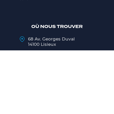
OÙ NOUS TROUVER
68 Av. Georges Duval
14100 Lisieux
02 31 48 27 00
Lundi
9h00 - 12h00 / 13h30 - 18h00
Mardi au Vendredi
8h00 - 12h00 / 13h30 - 18h00
Samedi
matin 9h00 - 12h00
CONTACT