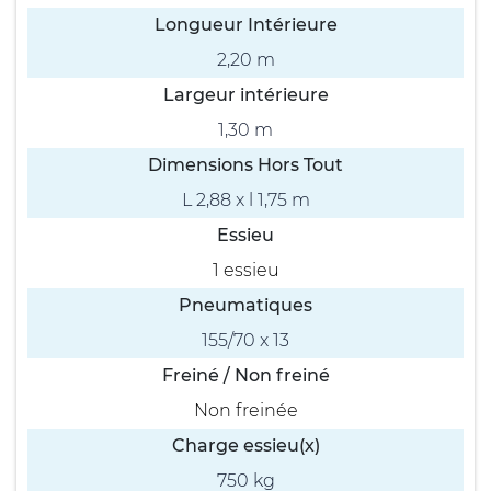
Longueur Intérieure
2,20 m
Largeur intérieure
1,30 m
Dimensions Hors Tout
L 2,88 x l 1,75 m
Essieu
1 essieu
Pneumatiques
155/70 x 13
Freiné / Non freiné
Non freinée
Charge essieu(x)
750 kg