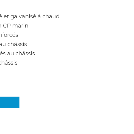
 et galvanisé à chaud
en CP marin
nforcés
au châssis
és au châssis
châssis