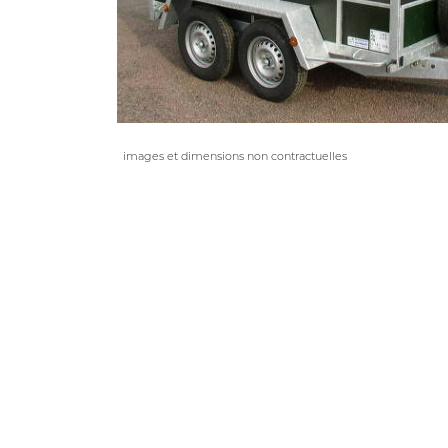
images et dimensions non contractuelles