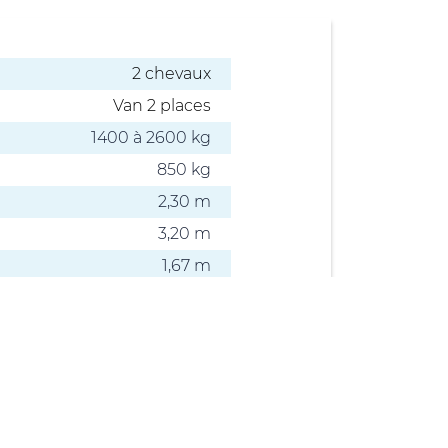
2 chevaux
Van 2 places
1400 à 2600 kg
850 kg
2,30 m
3,20 m
1,67 m
H 2,68 x L 4,47 x l 2,15 m