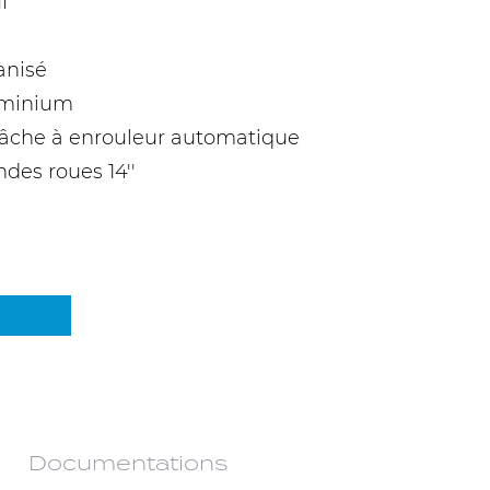
I
anisé
uminium
 bâche à enrouleur automatique
ndes roues 14''
Documentations