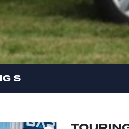
NG S
TOURING