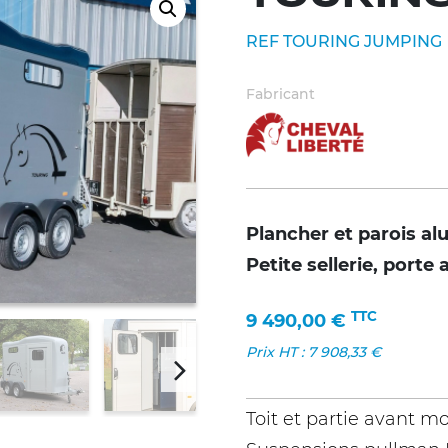
REF TOURING JUMPING
Fabricant
Plancher et parois al
Petite sellerie, port
TTC
9 490,00
€
Prix HT :
7 908,33
€
Toit et partie avant 