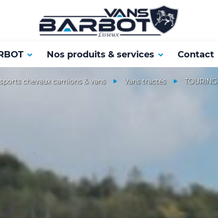
RBOT
Nos produits & services
Contact
sports chevaux camions & vans
Vans tractés
TOURING