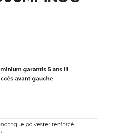
uminium garantis 5 ans !!!
e accès avant gauche
monocoque polyester renforcé