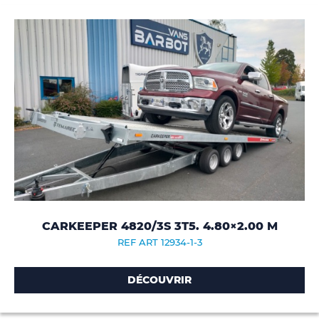
CARKEEPER 4820/3S 3T5. 4.80×2.00 M
REF ART 12934-1-3
DÉCOUVRIR