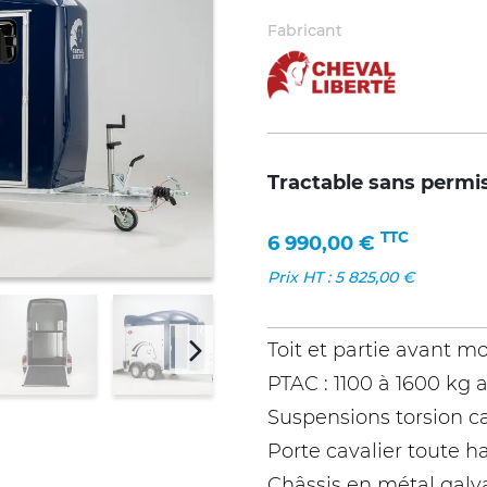
Fabricant
Tractable sans permi
TTC
6 990,00
€
Prix HT :
5 825,00
€
Toit et partie avant 
PTAC : 1100 à 1600 kg 
Suspensions torsion 
Porte cavalier toute h
Châssis en métal galv