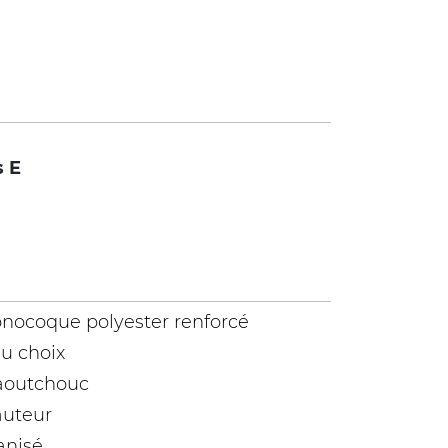
s E
monocoque polyester renforcé
au choix
caoutchouc
auteur
anisé